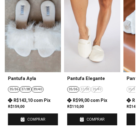
Pantufa Ayla
Pantufa Elegante
Pantu
35/36
37/38
39/40
35/36
37/38
39/40
35/36
R$143,10
com
Pix
R$99,00
com
Pix
R$1
R$159,00
R$110,00
R$149,
COMPRAR
COMPRAR