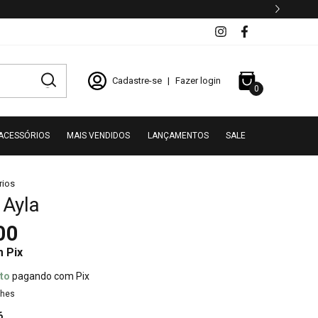
Cadastre-se
|
Fazer login
0
ACESSÓRIOS
MAIS VENDIDOS
LANÇAMENTOS
SALE
rios
 Ayla
00
m
Pix
to
pagando com Pix
lhes
6