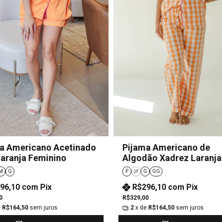
a Americano Acetinado
Pijama Americano de
Laranja Feminino
Algodão Xadrez Laranja
Feminino
M
G
P
M
G
GG
96,10
com
Pix
R$296,10
com
Pix
0
R$329,00
e
R$164,50
sem juros
2
x de
R$164,50
sem juros