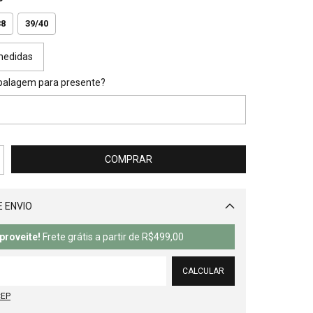
38
39/40
medidas
balagem para presente?
 ENVIO
Alterar CEP
proveite!
Frete grátis a partir de
R$499,00
CALCULAR
CEP