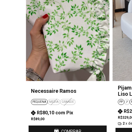
Pijam
Necessaire Ramos
Liso 
PEQUENA
MEDIA
GRANDE
PP
P
R$2
R$80,10
com
Pix
R$329,0
R$89,00
2
x d
COMPRAR