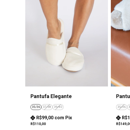
Pantufa Elegante
Pantu
35/36
37/38
39/40
35/36
R$99,00
com
Pix
R$1
R$110,00
R$149,0