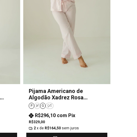
Pijama Americano de
Algodão Xadrez Rosa
Feminino
P
M
G
GG
R$296,10
com
Pix
R$329,00
2
x de
R$164,50
sem juros