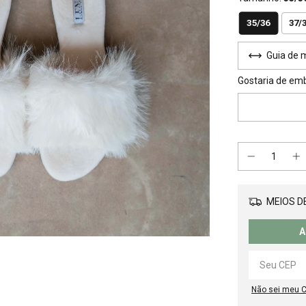
35/36
37/
Guia de 
Gostaria de em
MEIOS DE
A
Não sei meu 