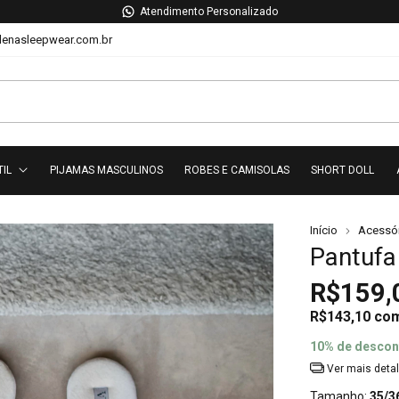
Atendimento Personalizado
lenasleepwear.com.br
TIL
PIJAMAS MASCULINOS
ROBES E CAMISOLAS
SHORT DOLL
Início
Acessó
Pantufa
R$159,
R$143,10
co
10% de descon
Ver mais deta
Tamanho:
35/3