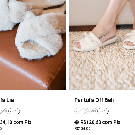
fa Lia
Pantufa Off Beli
37/38
39/40
35/36
37/38
39/40
34,10
com
Pix
R$120,60
com
Pix
0
R$134,00