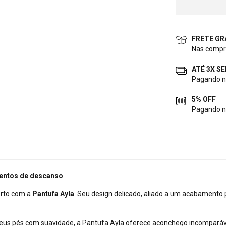
FRETE GR
Nas compr
ATÉ 3X S
Pagando no
5% OFF
Pagando n
mentos de descanso
rto com a
Pantufa Ayla
. Seu design delicado, aliado a um acabamento
us pés com suavidade, a Pantufa Ayla oferece aconchego incomparável