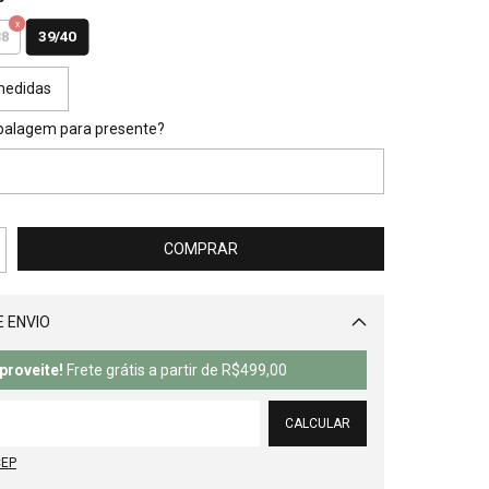
39/40
38
medidas
balagem para presente?
 ENVIO
Alterar CEP
proveite!
Frete grátis a partir de
R$499,00
CALCULAR
CEP