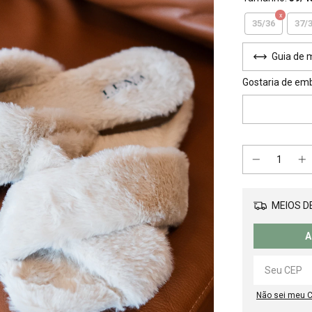
35/36
37/
Guia de 
Gostaria de em
MEIOS DE
A
Não sei meu 