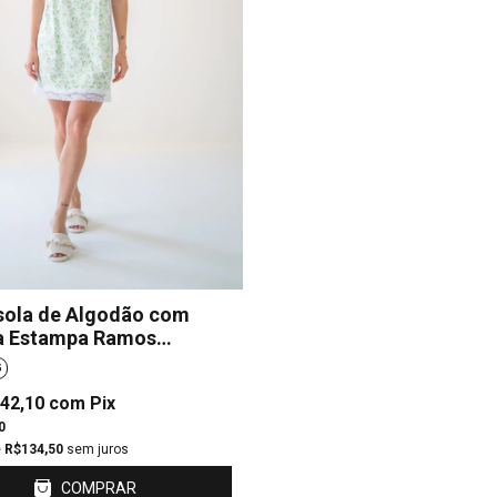
ola de Algodão com
a Estampa Ramos
nino
G
42,10
com
Pix
0
e
R$134,50
sem juros
COMPRAR