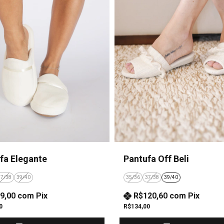
fa Elegante
Pantufa Off Beli
37/38
39/40
35/36
37/38
39/40
9,00
com
Pix
R$120,60
com
Pix
0
R$134,00