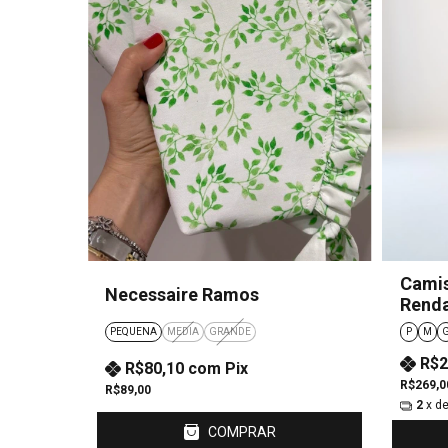
Camis
Necessaire Ramos
Rend
Femi
PEQUENA
MEDIA
GRANDE
P
M
R$2
R$80,10
com
Pix
R$269,0
R$89,00
2
x d
COMPRAR