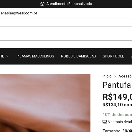
Atendimento Personalizado
lenasleepwear.com.br
TIL
PIJAMAS MASCULINOS
ROBES E CAMISOLAS
SHORT DOLL
Início
Acessó
Pantufa
R$149,
R$134,10
co
10% de descon
Ver mais deta
Tamanho:
39/4