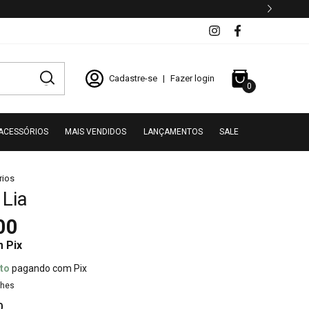
Cadastre-se
|
Fazer login
0
ACESSÓRIOS
MAIS VENDIDOS
LANÇAMENTOS
SALE
rios
 Lia
00
m
Pix
to
pagando com Pix
lhes
0