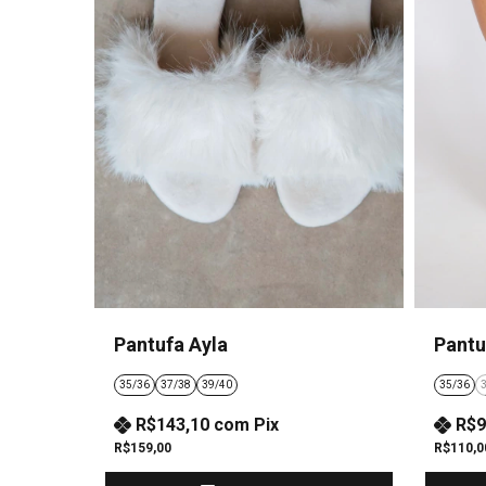
Pantufa Ayla
Pantu
35/36
37/38
39/40
35/36
R$143,10
com
Pix
R$9
R$159,00
R$110,0