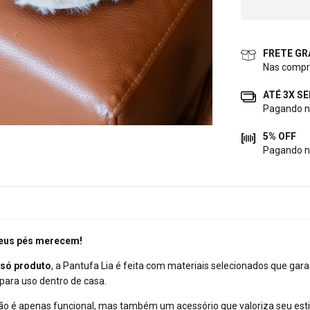
FRETE GR
Nas compr
ATÉ 3X S
Pagando no
5% OFF
Pagando n
 seus pés merecem!
 só produto
, a Pantufa Lia é feita com materiais selecionados que ga
para uso dentro de casa.
o é apenas funcional, mas também um acessório que valoriza seu estilo 