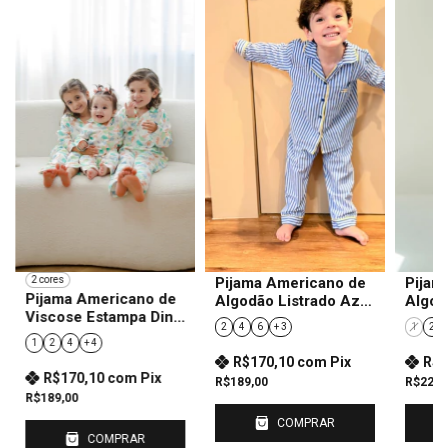
Pijama Americano de
Pijam
2 cores
Pijama Americano de
Algodão Listrado Azul
Algod
Viscose Estampa Dino
Infantil
Pantan
2
4
6
+ 3
1
2
Infantil
1
2
4
+ 4
R$170,10
com
Pix
R$2
R$170,10
com
Pix
R$189,00
R$229,
R$189,00
COMPRAR
COMPRAR