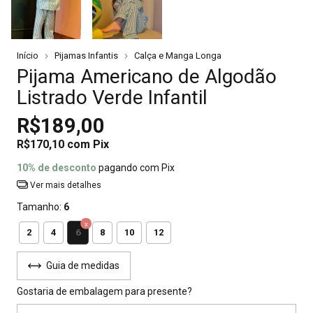
Início
Pijamas Infantis
Calça e Manga Longa
Pijama Americano de Algodão
Listrado Verde Infantil
R$189,00
R$170,10
com
Pix
10% de desconto
pagando com Pix
Ver mais detalhes
Tamanho:
6
6
2
4
8
10
12
Guia de medidas
Gostaria de embalagem para presente?