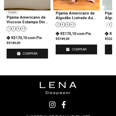
Pijama Americano de
Pijam
2 cores
Pijama Americano de
Algodão Listrado Azul
Algod
Viscose Estampa Dino
Infantil
Pantan
2
4
6
+ 3
1
2
Infantil
1
2
4
+ 4
R$170,10
com
Pix
R$2
R$170,10
com
Pix
R$189,00
R$229,
R$189,00
COMPRAR
COMPRAR