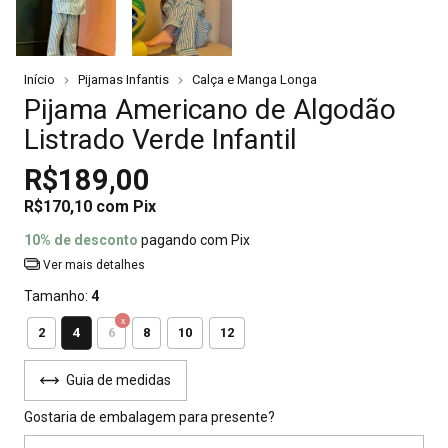
Início
Pijamas Infantis
Calça e Manga Longa
Pijama Americano de Algodão
Listrado Verde Infantil
R$189,00
R$170,10
com
Pix
10% de desconto
pagando com Pix
Ver mais detalhes
Tamanho:
4
4
2
6
8
10
12
Guia de medidas
Gostaria de embalagem para presente?