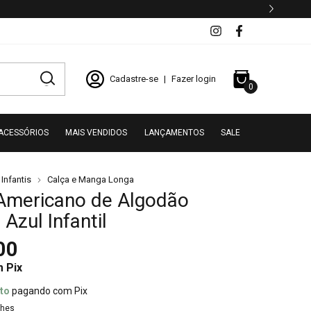
Cadastre-se
|
Fazer login
0
ACESSÓRIOS
MAIS VENDIDOS
LANÇAMENTOS
SALE
Infantis
Calça e Manga Longa
Americano de Algodão
 Azul Infantil
00
m
Pix
to
pagando com Pix
lhes