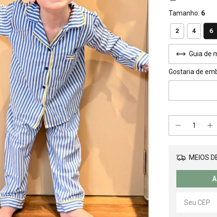
Tamanho:
6
6
2
4
Guia de 
Gostaria de em
MEIOS DE
A