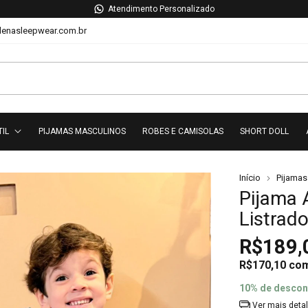
Atendimento Personalizado
lenasleepwear.com.br
TIL
PIJAMAS MASCULINOS
ROBES E CAMISOLAS
SHORT DOLL
Início
Pijamas 
Pijama 
Listrado
R$189,
R$170,10
co
10% de descon
Ver mais deta