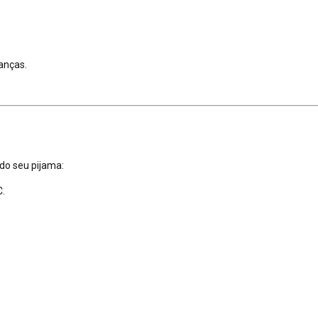
ianças.
 do seu pijama:
.