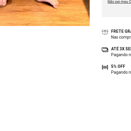
Não sei meu 
FRETE GR
Nas compr
ATÉ 3X S
Pagando no
5% OFF
Pagando n