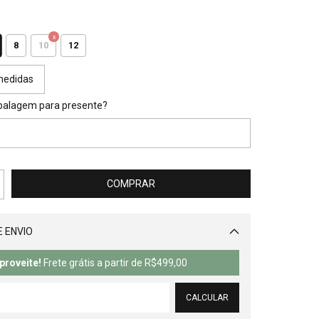
8
10
12
medidas
balagem para presente?
 ENVIO
Alterar CEP
proveite!
Frete grátis a partir de
R$499,00
CALCULAR