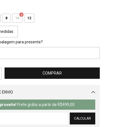
8
10
12
medidas
balagem para presente?
 ENVIO
Alterar CEP
proveite!
Frete grátis a partir de
R$499,00
CALCULAR