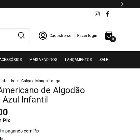
Cadastre-se
|
Fazer login
0
ACESSÓRIOS
MAIS VENDIDOS
LANÇAMENTOS
SALE
Infantis
Calça e Manga Longa
Americano de Algodão
 Azul Infantil
00
m
Pix
to
pagando com Pix
lhes