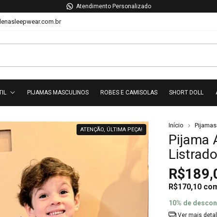
Troca Grátis
lenasleepwear.com.br
TIL
PIJAMAS MASCULINOS
ROBES E CAMISOLAS
SHORT DOLL
Início
Pijamas 
ATENÇÃO, ÚLTIMA PEÇA!
Pijama 
Listrado
R$189,
R$170,10
co
10% de descon
Ver mais deta