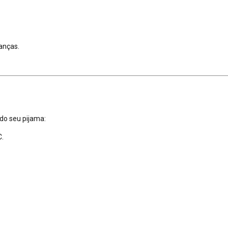
ianças.
 do seu pijama:
.