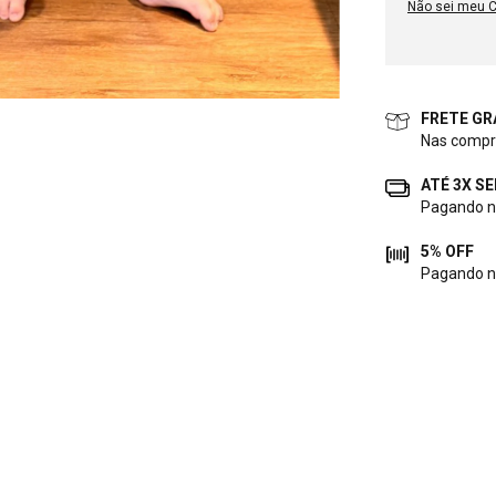
Não sei meu 
FRETE GR
Nas compr
ATÉ 3X S
Pagando no
5% OFF
Pagando n