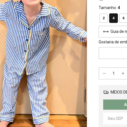
Tamanho:
4
4
2
6
Guia de 
Gostaria de em
MEIOS DE
A