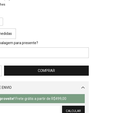
lhes
G
medidas
balagem para presente?
 ENVIO
Alterar CEP
proveite!
Frete grátis a partir de
R$499,00
CALCULAR