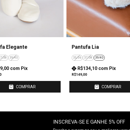
fa Elegante
Pantufa Lia
37/38
39/40
35/36
37/38
39/40
9,00
com
Pix
R$134,10
com
Pix
0
R$149,00
COMPRAR
COMPRAR
INSCREVA-SE E GANHE 5% OFF