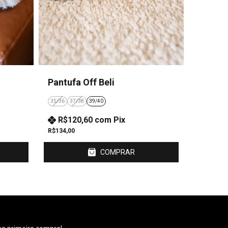
Pantufa Off Beli
35/36
37/38
39/40
R$120,60
com
Pix
R$134,00
COMPRAR