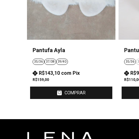
Pantufa Ayla
Pantu
35/36
37/38
39/40
35/36
R$143,10
com
Pix
R$9
R$159,00
R$110,0
COMPRAR