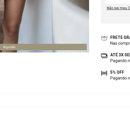
Não sei meu 
FRETE GR
Nas compr
Algodão
ATÉ 3X S
Pagando no
5% OFF
Pagando n