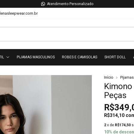
Atendimento Personalizado
lenasleepwear.com.br
TIL
PIJAMAS MASCULINOS
ROBES E CAMISOLAS
SHORT DOLL
Início
Pijamas
Kimono 
Peças
R$349,
R$314,10
co
2
x de
R$174,50
s
10% de descon