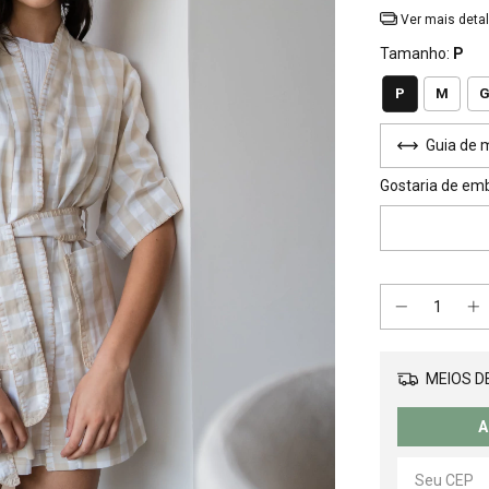
Ver mais deta
Tamanho:
P
P
M
Guia de 
Gostaria de em
MEIOS DE
A