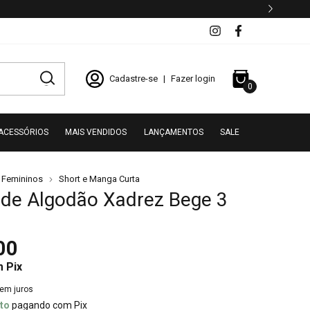
Cadastre-se
|
Fazer login
0
ACESSÓRIOS
MAIS VENDIDOS
LANÇAMENTOS
SALE
 Femininos
Short e Manga Curta
de Algodão Xadrez Bege 3
00
m
Pix
em juros
to
pagando com Pix