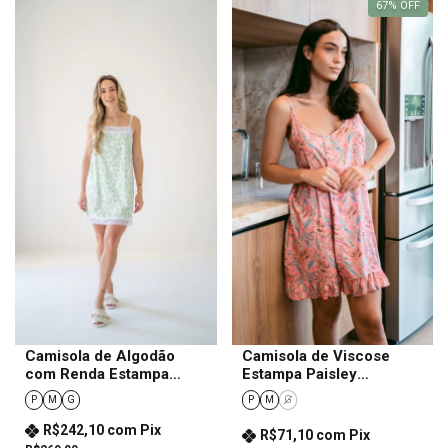
67
%
OFF
Camisola de Algodão
Camisola de Viscose
com Renda Estampa
Estampa Paisley
Ramos Feminino
Feminina
P
M
G
P
M
G
R$242,10
com
Pix
R$71,10
com
Pix