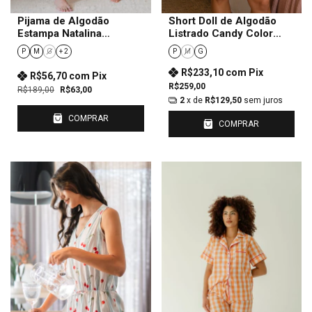
Pijama de Algodão
Short Doll de Algodão
Estampa Natalina
Listrado Candy Color
Masculino
Feminino
P
M
G
+ 2
P
M
G
R$233,10
com
Pix
R$56,70
com
Pix
R$259,00
R$189,00
R$63,00
2
x de
R$129,50
sem juros
COMPRAR
COMPRAR