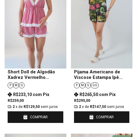
Short Doll de Algodão
Pijama Americano de
Xadrez Vermelho
Viscose Estampa Ipê
Feminino
Feminino
P
M
G
P
M
G
GG
R$233,10
com
Pix
R$265,50
com
Pix
R$259,00
R$295,00
2
x de
R$129,50
sem juros
2
x de
R$147,50
sem juros
COMPRAR
COMPRAR