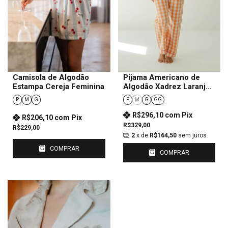
Camisola de Algodão
Pijama Americano de
Estampa Cereja Feminina
Algodão Xadrez Laranja
Feminino
P
M
G
P
M
G
GG
R$296,10
com
Pix
R$206,10
com
Pix
R$329,00
R$229,00
2
x de
R$164,50
sem juros
COMPRAR
COMPRAR