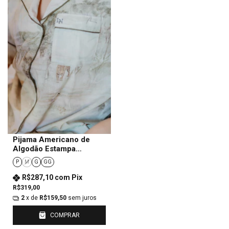
Pijama Americano de
Algodão Estampa
Pantanal Feminino
P
M
G
GG
R$287,10
com
Pix
R$319,00
2
x de
R$159,50
sem juros
COMPRAR